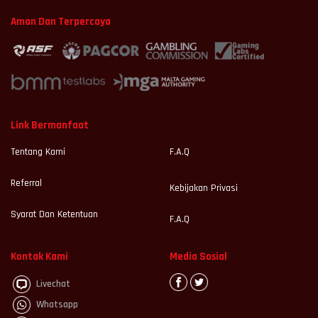
Aman Dan Terpercaya
Link Bermanfaat
Tentang Kami
F.A.Q
Referral
Kebijakan Privasi
Syarat Dan Ketentuan
F.A.Q
Kontak Kami
Media Sosial
Livechat
Whatsapp