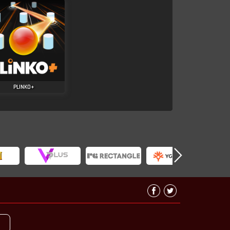
PLINKO+