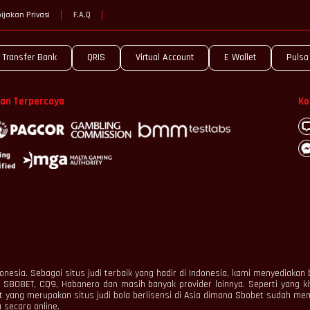
ijakan Privasi
F.A.Q
Transfer Bank
QRIS
Virtual Account
E Wallet
Pulsa
an Terpercaya
Ko
onesia. Sebagai situs judi terbaik yang hadir di Indonesia, kami menyediakan b
rti SBOBET, CQ9, Habanero dan masih banyak provider lainnya. Seperti yang k
 yang merupakan situs judi bola berlisensi di Asia dimana Sbobet sudah mempu
 secara online.