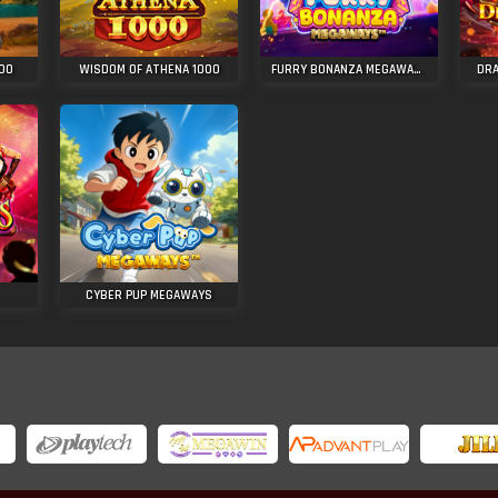
000
WISDOM OF ATHENA 1000
FURRY BONANZA MEGAWAYS
DR
CYBER PUP MEGAWAYS