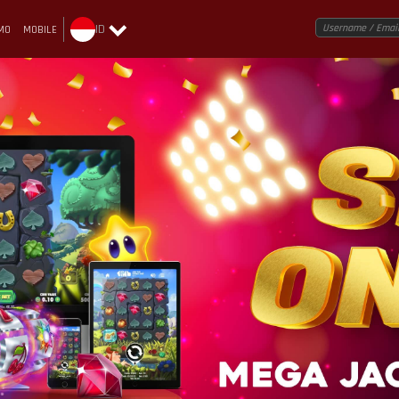
ID
MO
MOBILE
Inggris
(EN)
China
(ZH)
Cambodia
(KM)
Indonesia
(ID)
Thailand
(TH)
Vietnam
(VI)