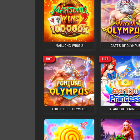
MAHJONG WINS 2
GATES OF OLYMPU
HOT
HOT
FORTUNE OF OLYMPUS
STARLIGHT PRINCE