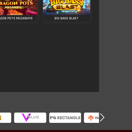
AGON POTS MEGAWAYS
BIG BASS BLAST