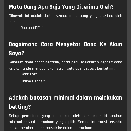
Mata Uang Apa Saja Yang Diterima Oleh?
Dibawah ini adalah daftar semua mata uang yang diterima oleh
kami:
Rupiah (IDR) *
Bagaimana Cara Menyetor Dana Ke Akun
Saya?
Sebelum anda dapat bertaruh, anda perlu melakukan deposit dana
ke akun anda menggunakan salah satu opsi deposit berikut ini :
Bank Lokal
Online Deposit
Adakah batasan minimal dalam melakukan
betting?
Setiap permainan yang disediakan oleh kami memiliki taruhan
minimal sesuai permainan yang dipilih. Semua informasi tersedia
ketika member sudah masuk ke dalam permainan