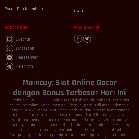
Syarat Dan Ketentuan
F.A.Q
Kontak Kami
Media Sosial
Livechat
Whatsapp
Fmessenger
Telegram
Maincuy: Slot Online Gacor
dengan Bonus Terbesar Hari Ini
Di tahun 2026,
Maincuy
telah mengukuhkan diri sebagai situs slot
online premium yang menjadi favorit para triliuner Indonesia.
Dengan koleksi game slot gacor terbaru dan sistem kemenangan
tinggi, platform ini tidak hanya menawarkan hiburan kelas atas,
tetapi juga peluang meraih keuntungan fantastis. Setiap harinya,
ribuan pemain dari kalangan elite berbondong-bondong ke Maincuy
untuk merasakan sensasi bermain di situs yang dikenal sebagai
"surga jackpot" dengan pembayaran super cepat dan tanpa ribet.