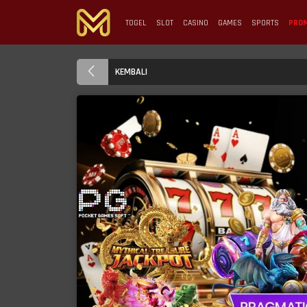
TOGEL
SLOT
CASINO
GAMES
SPORTS
PRO
KEMBALI