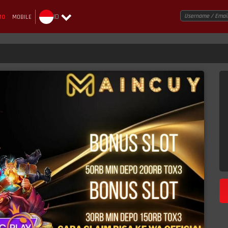
ID
MO
MOBILE
Inggris
(EN)
China
(ZH)
Cambodia
(KM)
Indonesia
(ID)
Thailand
(TH)
Vietnam
(VI)